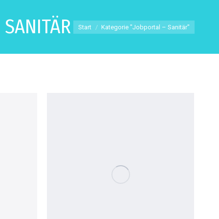
 SANITÄR
Sie befinden sich hier:
Start
Kategorie "Jobportal – Sanitär"