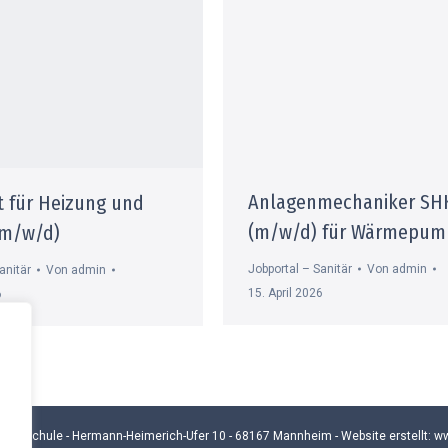
Anlagenmechaniker SH
t für Heizung und
(m/w/d) für Wärmepum
 (m/w/d)
Jobportal – Sanitär
Von
admin
anitär
Von
admin
15. April 2026
6
Lanz-Schule - Hermann-Heimerich-Ufer 10 - 68167 Mannheim - Website erstellt:
ww