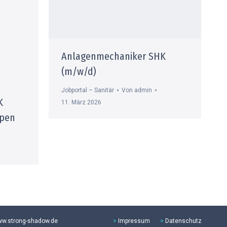
Anlagenmechaniker SHK
(m/w/d)
Jobportal – Sanitär
Von
admin
K
11. März 2026
pen
w.strong-shadow.de
>
Impressum
>
Datenschutz