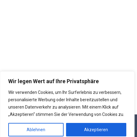
Anlagenmechaniker SHK (m/w/d) für
Wärmepumpen
Jobportal – Sanitär
Von
admin
15. April 2026
Wir legen Wert auf Ihre Privatsphäre
Wir verwenden Cookies, um Ihr Surferlebnis zu verbessern,
personalisierte Werbung oder Inhalte bereitzustellen und
unseren Datenverkehr zu analysieren. Mit einem Klick auf
„Akzeptieren“ stimmen Sie der Verwendung von Cookies zu.
© 2026 Heinrich-Lanz-Schule - Hermann-Heimerich-Ufer 10 - 68167
Mannheim - Website erstellt:
www.strong-shadow.de
Ablehnen
Akzeptieren
>
Impressum
>
Datenschutz