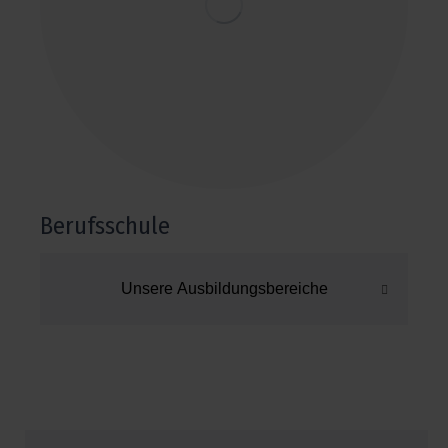
Bäderbetriebe
28.09.26
Fahrzeuglackierer
Gestalter für
Raum und
visuelles Marketing
Uhrzeit
Maler und Lackierer
nach
Pharmakanten
Stundenp
lan
Mittwoch,
Tischler
Berufsschule
16.09.26
Donnerstag
Fachpraktiker
Unsere Ausbildungsbereiche
, 17.09.26
Holzverarbeitung
Mittwoch,
Fachpraktiker Maler
16.09.26
und Lackierer