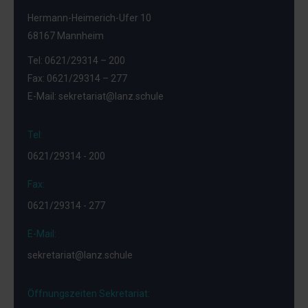
Fachpraktiker
Hermann-Heimerich-Ufer 10
Dienstag,
Holzverarbeitung
68167 Mannheim
15.09.26
Fachpraktiker Maler
Tel: 0621/29314 – 200
und Lackierer
Fax: 0621/29314 – 277
E-Mail: sekretariat@lanz.schule
4. Lehrjahr
Tel:
Montag,
Biologielaboranten
0621/29314 - 200
14.09.26
Fax:
0621/29314 - 277
Freitag,
Chemikanten
Uhrzeit
18.09.26
E-Mail:
und Raum
sekretariat@lanz.schule
Freitag,
nach
Chemielaboranten
18.09.26
Stundenp
Öffnungszeiten Sekretariat:
lan