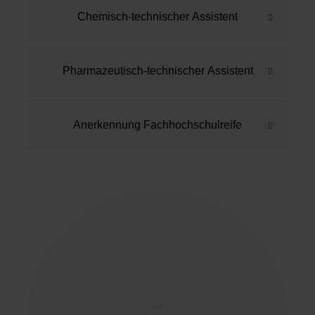
Begrüßun
Fachpraktiker
Chemisch-technischer Assistent
g in der
Holzverarbeitung
Montag,
Aula
Fachpraktiker Maler
14.09.26
durch
Pharmazeutisch-technischer Assistent
und Lackierer
09:30 Uhr
die
Schullei
Anerkennung Fachhochschulreife
tung
2. Lehrjahr
Anlagenmechaniker SHK
Biologielaboranten
Chemikanten
Chemielaboranten
Fachangestellte für
Montag,