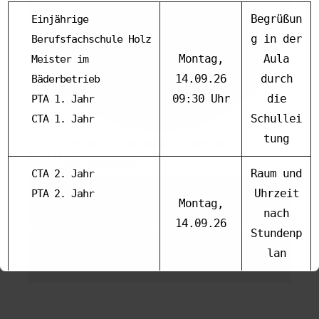
Begrüßun
Einjährige
g in der
Berufsfachschule Holz
Montag,
Aula
Meister im
Pharmazeutisch-technischer Assistent
14.09.26
durch
Bäderbetrieb
- jetzt auch in Teilzeit möglich -
09:30 Uhr
die
PTA 1. Jahr
jetzt bewerben
Schullei
CTA 1. Jahr
tung
Chemisch-technischer Assistent
Berufsfachschule
jetzt bewerben
Raum und
CTA 2. Jahr
Uhrzeit
PTA 2. Jahr
Einjährige Berufsfachschule Holztechnik
Montag,
Abendfachschule für Biotechnik
nach
14.09.26
(Teilzeit)
Stundenp
- auf Wunsch bis zu 50 % Fernunterricht
lan
Management im Handwerk
möglich -
jetzt bewerben
1. Lehrjahr (Block)