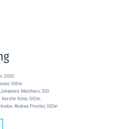
ng
er, OStD
euter, StDin
: Johannes Melchers, StD
 Kerstin Könn, StDin
triebe: Andrea Prestel, StDin