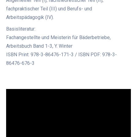
Allgemeiner Teil (I), fachtheoretischer Teil (II),
fachpraktischer Teil (III) und Berufs- und
Arbeitspädagogik (IV).
Basisliteratur:
Fachangestellte und Meisterin für Bäderbetriebe,
Arbeitsbuch Band 1-3, Y. Winter
ISBN Print: 978-3-86476-171-3 / ISBN PDF: 978-3-
86476-676-3