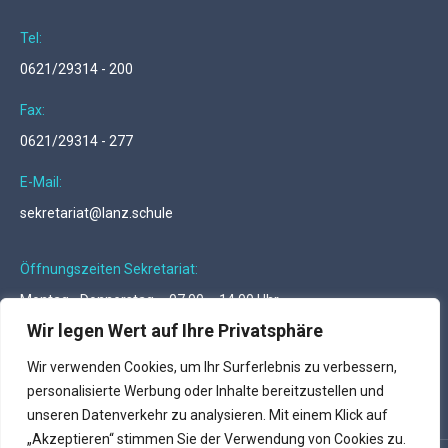
Tel:
0621/29314 - 200
Fax:
0621/29314 - 277
E-Mail:
sekretariat@lanz.schule
Öffnungszeiten Sekretariat:
Montag - Donnerstag … 07.00 – 14.00 Uhr
Freitag … 07.00 – 12.00 Uhr
Wir legen Wert auf Ihre Privatsphäre
Finden Sie uns auf:
Wir verwenden Cookies, um Ihr Surferlebnis zu verbessern,
Facebook
Instagram
personalisierte Werbung oder Inhalte bereitzustellen und
page
page
unseren Datenverkehr zu analysieren. Mit einem Klick auf
opens
opens
„Akzeptieren“ stimmen Sie der Verwendung von Cookies zu.