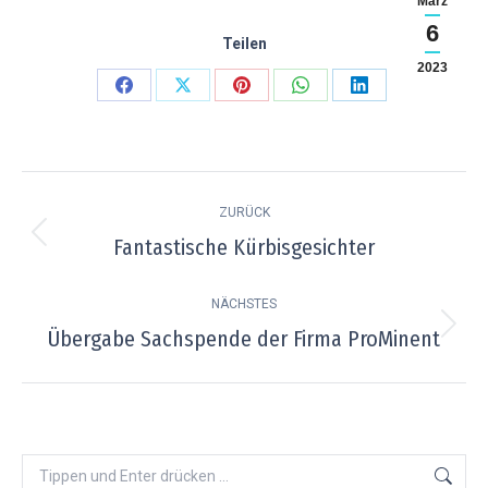
März
6
Teilen
2023
Teilen
Teilen
Teilen
Teilen
Teilen
auf
auf
auf
auf
auf
Facebook
X
Pinterest
WhatsApp
LinkedIn
Kommentarnavigation
ZURÜCK
Fantastische Kürbisgesichter
Vorheriger
Beitrag:
NÄCHSTES
Übergabe Sachspende der Firma ProMinent
Nächster
Beitrag:
Search: