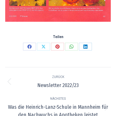
Teilen
Teilen
Teilen
Teilen
Teilen
Teilen
auf
auf
auf
auf
auf
Facebook
X
Pinterest
WhatsApp
LinkedIn
Kommentarnavigation
ZURÜCK
Newsletter 2022/23
Vorheriger
Beitrag:
NÄCHSTES
Was die Heinrich-Lanz-Schule in Mannheim für
Nächster
den Nachwuchs in Apotheken leistet