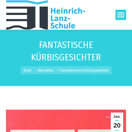
FANTASTISCHE
KÜRBISGESICHTER
Sie befinden sich hier:
Start
Aktuelles
Fantastische Kürbisgesichter
Jan.
20