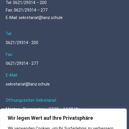
Tel: 0621/29314 – 200
Fax: 0621/29314 – 277
E-Mail: sekretariat@lanz.schule
Tel:
0621/29314 - 200
Fax:
0621/29314 - 277
E-Mail:
sekretariat@lanz.schule
Öffnungszeiten Sekretariat:
Montag - Donnerstag … 07.00 – 14.00 Uhr
Freitag … 07.00 – 12.00 Uhr
Wir legen Wert auf Ihre Privatsphäre
Finden Sie uns auf:
Wir verwenden Cookies, um Ihr Surferlebnis zu verbessern,