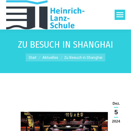
ZU BESUCH IN SHANGHAI
Sie befinden sich hier:
Start
Aktuelles
Zu Besuch in Shanghai
Dez.
5
2024