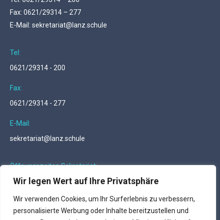
Fax: 0621/29314 – 277
E-Mail: sekretariat@lanz.schule
Tel:
0621/29314 - 200
Fax:
0621/29314 - 277
E-Mail:
sekretariat@lanz.schule
Öffnungszeiten Sekretariat:
Wir legen Wert auf Ihre Privatsphäre
Montag - Donnerstag … 07.00 – 14.00 Uhr
Freitag … 07.00 – 12.00 Uhr
Wir verwenden Cookies, um Ihr Surferlebnis zu verbessern,
personalisierte Werbung oder Inhalte bereitzustellen und
Finden Sie uns auf: