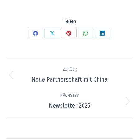
Teilen
Teilen
Teilen
Teilen
Teilen
Teilen
auf
auf
auf
auf
auf
Facebook
X
Pinterest
WhatsApp
LinkedIn
Kommentarnavigation
ZURÜCK
Neue Partnerschaft mit China
Vorheriger
Beitrag:
NÄCHSTES
Newsletter 2025
Nächster
Beitrag: