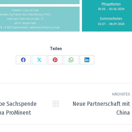
Teilen
Teilen
Teilen
Teilen
Teilen
Teilen
auf
auf
auf
auf
auf
Facebook
X
Pinterest
WhatsApp
LinkedIn
tarnavigation
NÄCHSTES
be Sachspende
Neue Partnerschaft mit
er
Nächster
ma ProMinent
China
Beitrag: