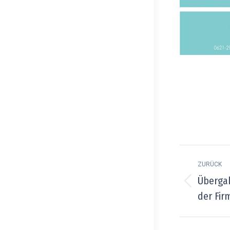
Kommen
ZURÜCK
Überga
Vorherig
der Fir
Beitrag: